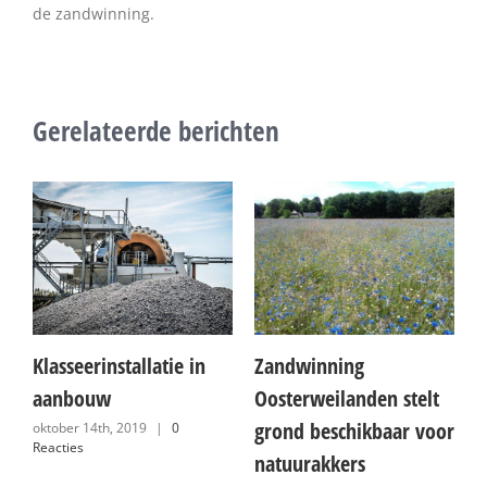
de zandwinning.
Gerelateerde berichten
Klasseerinstallatie in
Zandwinning
S
aanbouw
Oosterweilanden stelt
z
grond beschikbaar voor
O
oktober 14th, 2019
|
0
Reacties
natuurakkers
j