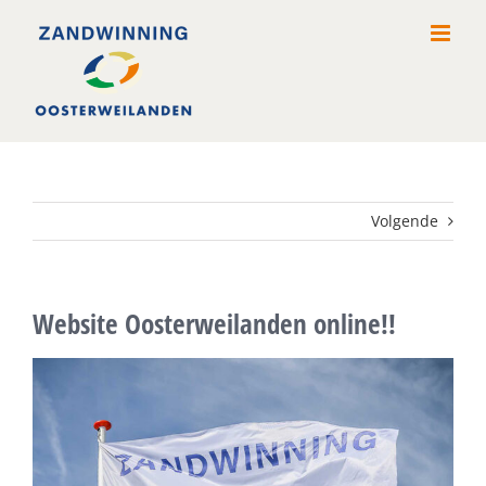
Ga
naar
inhoud
Volgende
Website Oosterweilanden online!!
Bekijk
grotere
afbeelding